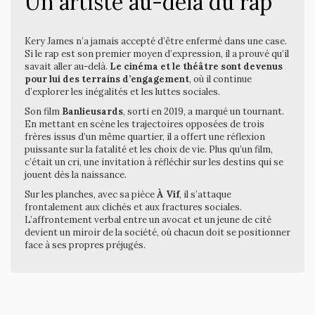
Un artiste au-delà du rap
Kery James n’a jamais accepté d’être enfermé dans une case.
Si le rap est son premier moyen d’expression, il a prouvé qu’il
savait aller au-delà.
Le cinéma et le théâtre sont devenus
pour lui des terrains d’engagement
, où il continue
d’explorer les inégalités et les luttes sociales.
Son film
Banlieusards
, sorti en 2019, a marqué un tournant.
En mettant en scène les trajectoires opposées de trois
frères issus d’un même quartier, il a offert une réflexion
puissante sur la fatalité et les choix de vie. Plus qu’un film,
c’était un cri, une invitation à réfléchir sur les destins qui se
jouent dès la naissance.
Sur les planches, avec sa pièce
À Vif
, il s’attaque
frontalement aux clichés et aux fractures sociales.
L’affrontement verbal entre un avocat et un jeune de cité
devient un miroir de la société, où chacun doit se positionner
face à ses propres préjugés.