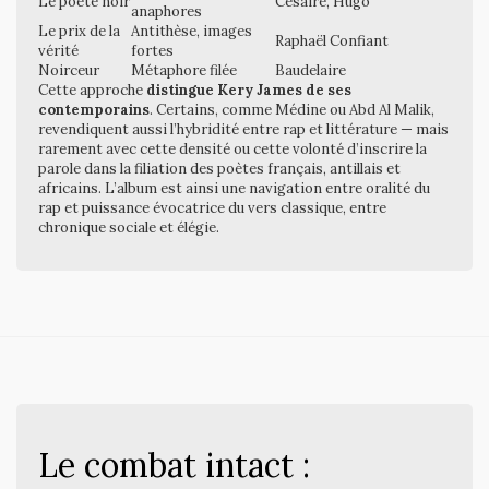
Le poète noir
Césaire, Hugo
anaphores
Le prix de la
Antithèse, images
Raphaël Confiant
vérité
fortes
Noirceur
Métaphore filée
Baudelaire
Cette approche
distingue Kery James de ses
contemporains
. Certains, comme Médine ou Abd Al Malik,
revendiquent aussi l’hybridité entre rap et littérature — mais
rarement avec cette densité ou cette volonté d’inscrire la
parole dans la filiation des poètes français, antillais et
africains. L’album est ainsi une navigation entre oralité du
rap et puissance évocatrice du vers classique, entre
chronique sociale et élégie.
Le combat intact :