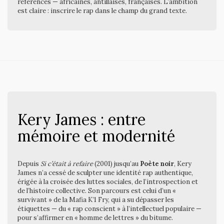
références — africaines, antillaises, françaises. L’ambition
est claire : inscrire le rap dans le champ du grand texte.
Kery James : entre
mémoire et modernité
Depuis
Si c’était à refaire
(2001) jusqu’au
Poète noir
, Kery
James n’a cessé de sculpter une identité rap authentique,
érigée à la croisée des luttes sociales, de l’introspection et
de l’histoire collective. Son parcours est celui d’un «
survivant » de la Mafia K’1 Fry, qui a su dépasser les
étiquettes — du « rap conscient » à l’intellectuel populaire —
pour s’affirmer en « homme de lettres » du bitume.