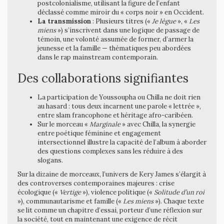
postcolonialisme, utilisant la figure de l’enfant
déclassé comme miroir du « corps noir » en Occident.
La transmission
: Plusieurs titres («
Je lègue
», «
Les
miens
») s’inscrivent dans une logique de passage de
témoin, une volonté assumée de former, d’armer la
jeunesse et la famille — thématiques peu abordées
dans le rap mainstream contemporain.
Des collaborations signifiantes
La participation de Youssoupha ou Chilla ne doit rien
au hasard : tous deux incarnent une parole « lettrée »,
entre slam francophone et héritage afro-caribéen.
Sur le morceau «
Marginale
» avec Chilla, la synergie
entre poétique féminine et engagement
intersectionnel illustre la capacité de l’album à aborder
des questions complexes sans les réduire à des
slogans.
Sur la dizaine de morceaux, l’univers de Kery James s’élargit à
des controverses contemporaines majeures : crise
écologique («
Vertige
»), violence politique («
Solitude d’un roi
»), communautarisme et famille («
Les miens
»). Chaque texte
se lit comme un chapitre d’essai, porteur d’une réflexion sur
la société, tout en maintenant une exigence de récit