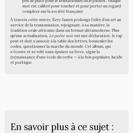
peu de place pour le sensationnel ou le pathos ; chaque
mot est calibré pour toucher et pour porter un regard
complexe sur la société française
À travers cette œuvre, Kery James prolonge l’idée d’un art au
service de la transmission, rejoignant, à sa manière, la
tradition orale africaine dans un format ultramoderne. Plus
qu’une actualisation,
Le poète noir
est une déclaration : le rap
peut et doit s’asseoir à la table des lettres, bousculer les
codes, questionner la marche du monde. Cet album, qui
s’écoute et se relit sans épuiser sa force, signe la
(re)naissance d’une école du verbe — à la fois populaire, lucide
et poétique.
En savoir plus à ce sujet :