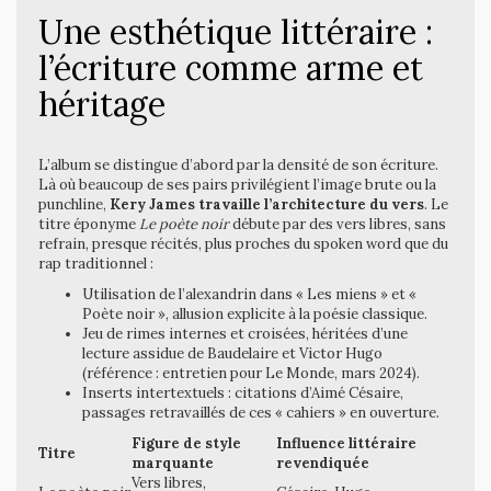
Une esthétique littéraire :
l’écriture comme arme et
héritage
L’album se distingue d’abord par la densité de son écriture.
Là où beaucoup de ses pairs privilégient l’image brute ou la
punchline,
Kery James travaille l’architecture du vers
. Le
titre éponyme
Le poète noir
débute par des vers libres, sans
refrain, presque récités, plus proches du spoken word que du
rap traditionnel :
Utilisation de l’alexandrin dans « Les miens » et «
Poète noir », allusion explicite à la poésie classique.
Jeu de rimes internes et croisées, héritées d’une
lecture assidue de Baudelaire et Victor Hugo
(référence : entretien pour Le Monde, mars 2024).
Inserts intertextuels : citations d’Aimé Césaire,
passages retravaillés de ces « cahiers » en ouverture.
Figure de style
Influence littéraire
Titre
marquante
revendiquée
Vers libres,