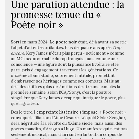
Une parution attendue : la
promesse tenue du «
Poète noir »
Sorti en mars 2024,
Le poète noir
était, déjà avant sa sortie,
l’objet d’attentes brûlantes. Plus de quatre ans après
J’rap
encore
, Kery James n’était plus perçu « seulement » comme
un MC incontournable du rap français, mais comme une
conscience — une figure dont la puissance littéraire et le
parti-pris d’engagement traversent les générations. Ce
onzième album studio, sobrement intitulé, promettait
d’embrasser ses héritages comme ses combats. Mais au-
delà des chiffres (plus de 7 millions de streams cumulés la
première semaine, selon RCA/Sony), c’est la posture
singulière que Kery James occupe qui intrigue : le poète, plus
que l’agitateur.
Dès le titre,
l’empreinte littéraire s’impose
. « Poète noir »
convoque la filiation d’Aimé Césaire, Léopold Sédar Senghor,
de la négritude à la révolte du XXème siècle, mais aussi des
poètes maudits, d’Aragon à Hugo. Un manifeste qui n’est pas
seulement musical, mais charriant en lui tout un corpus de