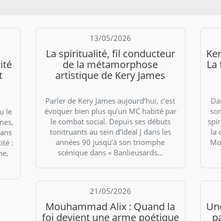
13/05/2026
La spiritualité, fil conducteur
Ker
ité
de la métamorphose
La 
t
artistique de Kery James
Parler de Kery James aujourd’hui, c’est
Dan
évoquer bien plus qu’un MC habité par
son
u le
le combat social. Depuis ses débuts
spir
mes,
tonitruants au sein d’Ideal J dans les
la 
dans
années 90 jusqu’à son triomphe
Mo
ité :
scénique dans « Banlieusards...
ne,
21/05/2026
Mouhammad Alix : Quand la
Une
foi devient une arme poétique
p