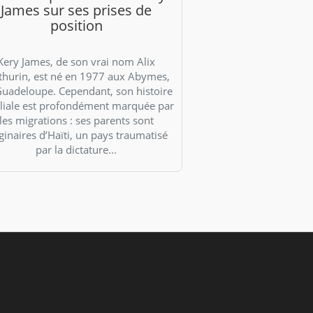
James sur ses prises de
position
Kery James, de son vrai nom Alix
hurin, est né en 1977 aux Abymes,
Guadeloupe. Cependant, son histoire
liale est profondément marquée par
les migrations : ses parents sont
ginaires d’Haïti, un pays traumatisé
par la dictature...