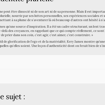
 peut être dissocié ni de son art ni de sa personne. Mais il est important 
lurielle, nourrie par ses luttes personnelles, ses expériences sociales et so
rmettant à sa plume de s’aventurer là où beaucoup d’autres ont hésité à s’
James qu’une source d’inspiration. Il a été un cadre structurant, un lent tr
 au-delà des croyances, en rappelant que ce qui compte réellement, ce sont
de prier dans son coin, c’est agir, c’est aimer, c’est construire. »
til de glorification de l’ego et de la matérialité, Kery James montre qu’une 
elles qu’elles soient. Une leçon d’authenticité dont on ferait bien de s’in
e sujet :