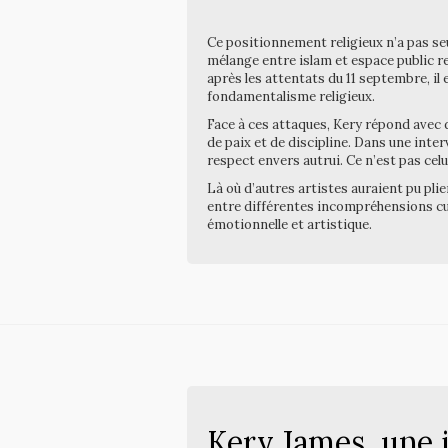
Ce positionnement religieux n’a pas seul
mélange entre islam et espace public r
après les attentats du 11 septembre, il
fondamentalisme religieux.
Face à ces attaques, Kery répond avec 
de paix et de discipline. Dans une inte
respect envers autrui. Ce n’est pas celui
Là où d’autres artistes auraient pu pli
entre différentes incompréhensions cult
émotionnelle et artistique.
Kery James, une i