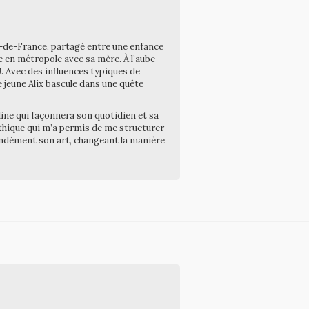
le-de-France, partagé entre une enfance
e en métropole avec sa mère. À l’aube
J
. Avec des influences typiques de
e jeune Alix bascule dans une quête
line qui façonnera son quotidien et sa
 éthique qui m’a permis de me structurer
fondément son art, changeant la manière