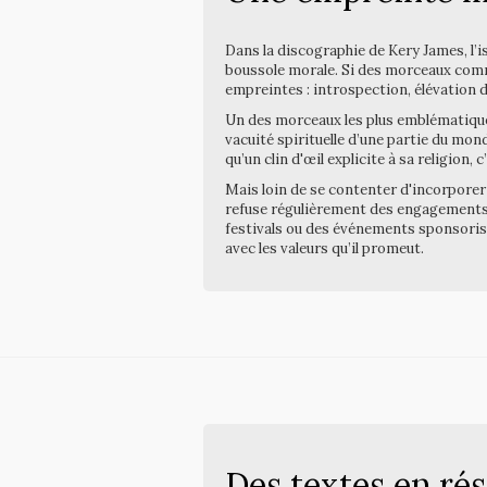
Dans la discographie de Kery James, l’
boussole morale. Si des morceaux co
empreintes : introspection, élévation de
Un des morceaux les plus emblématique
vacuité spirituelle d’une partie du monde
qu’un clin d'œil explicite à sa religion
Mais loin de se contenter d'incorporer
refuse régulièrement des engagements q
festivals ou des événements sponsorisé
avec les valeurs qu’il promeut.
Des textes en ré