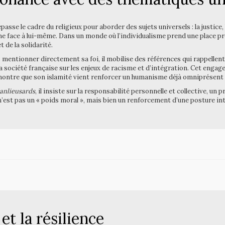
asse le cadre du religieux pour aborder des sujets universels : la justice, 
mme face à lui-même. Dans un monde où l’individualisme prend une place p
t de la solidarité.
s mentionner directement sa foi, il mobilise des références qui rappellen
a société française sur les enjeux de racisme et d’intégration. Cet engag
montre que son islamité vient renforcer un humanisme déjà omniprésent
anlieusards
, il insiste sur la responsabilité personnelle et collective, un 
 n’est pas un « poids moral », mais bien un renforcement d’une posture inte
et la résilience