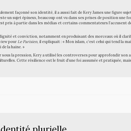
ement façonné son identité, il a aussi fait de Kery James une figure sujet
este un sujet épineux, beaucoup ont vu dans ses prises de position une f
 est pris à partie dans les médias et certains commentateurs l’accusent d
dignité et conviction, notamment en produisant des morceaux où il clarif
rview pour
Le Parisien
, il expliquait : « Mon islam, c’est celui qui tend la m
 de la haine. »
er sous la pression, Kery a utilisé les controverses pour approfondir so
urelles. Cette résilience est le fruit d’une foi assumée et pratiquée, mai
dentité plurielle