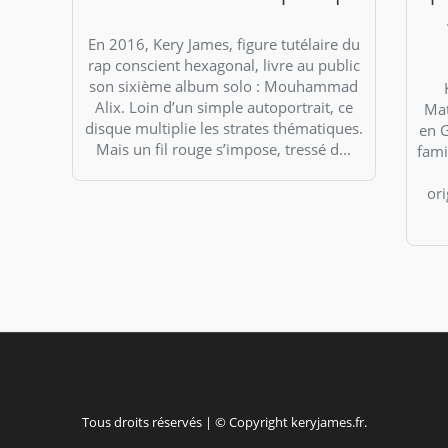
En 2016, Kery James, figure tutélaire du
rap conscient hexagonal, livre au public
son sixième album solo : Mouhammad
Alix. Loin d’un simple autoportrait, ce
Mat
disque multiplie les strates thématiques.
en 
Mais un fil rouge s’impose, tressé d...
fami
ori
Tous droits réservés | © Copyright keryjames.fr.