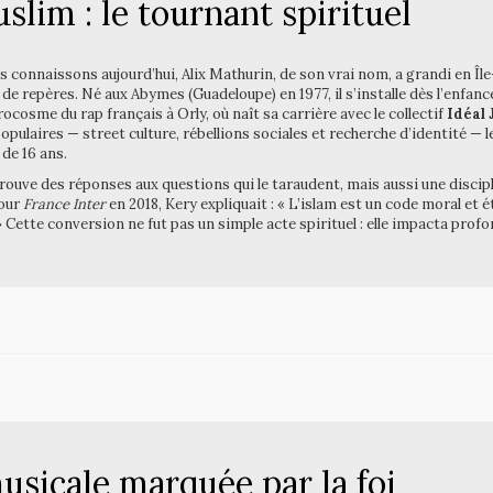
slim : le tournant spirituel
s connaissons aujourd’hui, Alix Mathurin, de son vrai nom, a grandi en Î
de repères. Né aux Abymes (Guadeloupe) en 1977, il s’installe dès l’enfanc
ocosme du rap français à Orly, où naît sa carrière avec le collectif
Idéal 
opulaires — street culture, rébellions sociales et recherche d’identité — l
 de 16 ans.
trouve des réponses aux questions qui le taraudent, mais aussi une discip
pour
France Inter
en 2018, Kery expliquait : « L’islam est un code moral et
 Cette conversion ne fut pas un simple acte spirituel : elle impacta pro
sicale marquée par la foi