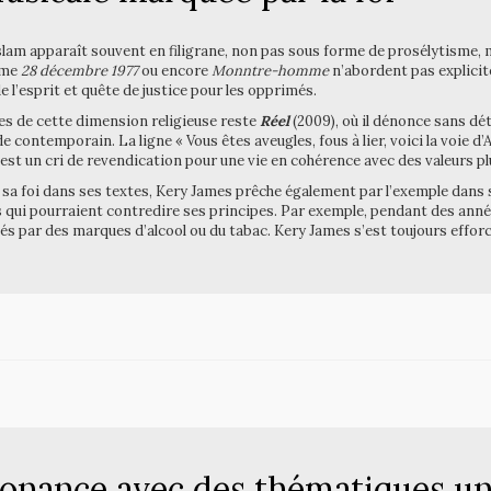
islam apparaît souvent en filigrane, non pas sous forme de prosélytisme,
mme
28 décembre 1977
ou encore
Monntre-homme
n’abordent pas explicite
 l’esprit et quête de justice pour les opprimés.
s de cette dimension religieuse reste
Réel
(2009), où il dénonce sans dét
 contemporain. La ligne « Vous êtes aveugles, fous à lier, voici la voie d’Al
, c’est un cri de revendication pour une vie en cohérence avec des valeurs
 sa foi dans ses textes, Kery James prêche également par l’exemple dans s
ui pourraient contredire ses principes. Par exemple, pendant des années
s par des marques d’alcool ou du tabac. Kery James s’est toujours effor
sonance avec des thématiques un