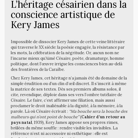
L’héritage césairien dans la
conscience artistique de
Kery James
Impossible de dissocier Kery James de cette veine littéraire
qui traverse le XX siècle: la poésie engagée, la résistance par
les mots, la célébration de la négritude. Or, aucun nom ne
l’incarne mieux qu’Aimé Césaire, poète, dramaturge, homme
politique, dont l’œuvre irrigue les consciences bien au-delà
des frontières de la Caraïbe.
Chez Kery James, cet héritage n’a jamais été du domaine de la
simple érudition ou d’un clin d’œil discret. Il s’inscrit à même
la matrice de ses textes. Dès ses premiers albums solos, il
cite, revendique, déploie dans ses vers l’ombre tutélaire de
Césaire. Le faire, c’est affirmer une filiation, mais aussi
proclamer le droit inaliénable à la dignité, à la mémoire, à la
parole. Là où Césaire écrivait :
“Ma bouche sera la bouche des
malheurs qui n’ont point de bouche”
(
Cahier d’un retour au
pays natal
, 1939), Kery James appose ses propres rimes,
brûlées du même souffle : rendre visible les invisibles. La
référence n’est ni accessoire ni esthétique : elle est