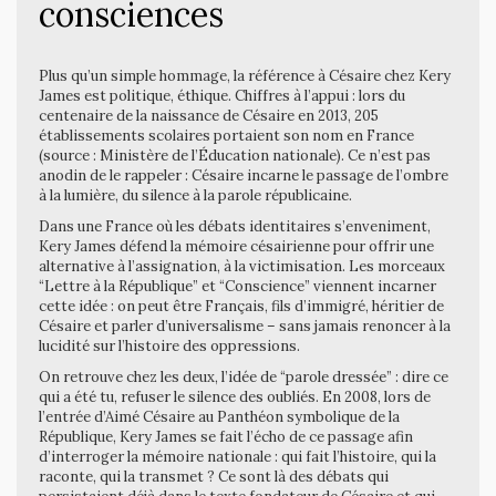
consciences
Plus qu’un simple hommage, la référence à Césaire chez Kery
James est politique, éthique. Chiffres à l’appui : lors du
centenaire de la naissance de Césaire en 2013, 205
établissements scolaires portaient son nom en France
(source : Ministère de l’Éducation nationale). Ce n’est pas
anodin de le rappeler : Césaire incarne le passage de l’ombre
à la lumière, du silence à la parole républicaine.
Dans une France où les débats identitaires s’enveniment,
Kery James défend la mémoire césairienne pour offrir une
alternative à l’assignation, à la victimisation. Les morceaux
“Lettre à la République” et “Conscience” viennent incarner
cette idée : on peut être Français, fils d’immigré, héritier de
Césaire et parler d’universalisme – sans jamais renoncer à la
lucidité sur l’histoire des oppressions.
On retrouve chez les deux, l’idée de “parole dressée” : dire ce
qui a été tu, refuser le silence des oubliés. En 2008, lors de
l’entrée d’Aimé Césaire au Panthéon symbolique de la
République, Kery James se fait l’écho de ce passage afin
d’interroger la mémoire nationale : qui fait l’histoire, qui la
raconte, qui la transmet ? Ce sont là des débats qui