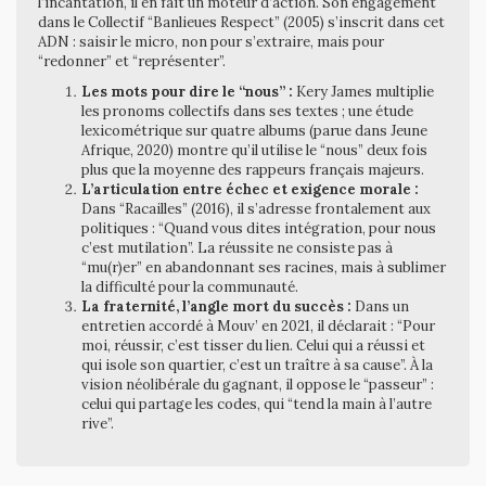
l’incantation, il en fait un moteur d’action. Son engagement
dans le Collectif “Banlieues Respect” (2005) s’inscrit dans cet
ADN : saisir le micro, non pour s’extraire, mais pour
“redonner” et “représenter”.
Les mots pour dire le “nous” :
Kery James multiplie
les pronoms collectifs dans ses textes ; une étude
lexicométrique sur quatre albums (parue dans Jeune
Afrique, 2020) montre qu’il utilise le “nous” deux fois
plus que la moyenne des rappeurs français majeurs.
L’articulation entre échec et exigence morale :
Dans “Racailles” (2016), il s’adresse frontalement aux
politiques : “Quand vous dites intégration, pour nous
c’est mutilation”. La réussite ne consiste pas à
“mu(r)er” en abandonnant ses racines, mais à sublimer
la difficulté pour la communauté.
La fraternité, l’angle mort du succès :
Dans un
entretien accordé à Mouv’ en 2021, il déclarait : “Pour
moi, réussir, c’est tisser du lien. Celui qui a réussi et
qui isole son quartier, c’est un traître à sa cause”. À la
vision néolibérale du gagnant, il oppose le “passeur” :
celui qui partage les codes, qui “tend la main à l’autre
rive”.