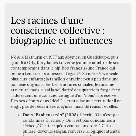
Les racines d’une
conscience collective :
biographie et influences
Né Alix Mathurin en 1977 aux Abymes, en Guadeloupe, puis
grandi à Orly, Kery James traverse (comme nombre de ses
contemporains dans le hip-hop français) une France qui
peine à tenir ses promesses d’égalité. Sa mère élève seule
plusieurs enfants ; la famille s’enracine peu à peu dans une
banlieue stigmatisée. Les fractures sociales, le racisme
structurel mais aussi la solidarité des quartiers forge chez
l’adolescent une conscience aiguë d’un “nous” à préserver.
Dès ses débuts dans Idéal J, il cristallise une certitude : il ne
s’agit pas de réussir ses origines, mais de réussir et elles.
Dans “Banlieusards” (2008)
, il écrit : “On n’est pas
condamnés à l’échec / On n’est pas condamnés à
l’échec / C’est ce qu’on veut qu’on croie...”. Cette
phrase, devenue slogan, renverse la logique fataliste