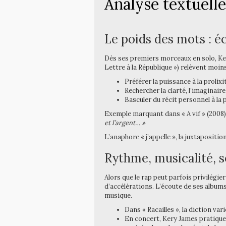
Analyse textuelle
Le poids des mots : é
Dès ses premiers morceaux en solo, Kery
Lettre à la République ») relèvent moin
Préférer la puissance à la prolixi
Rechercher la clarté, l’imaginair
Basculer du récit personnel à la 
Exemple marquant dans « A vif » (2008)
et l’argent… »
L’anaphore « j’appelle », la juxtapositio
Rythme, musicalité, so
Alors que le rap peut parfois privilégie
d’accélérations. L’écoute de ses album
musique.
Dans « Racailles », la diction vari
En concert, Kery James pratique l