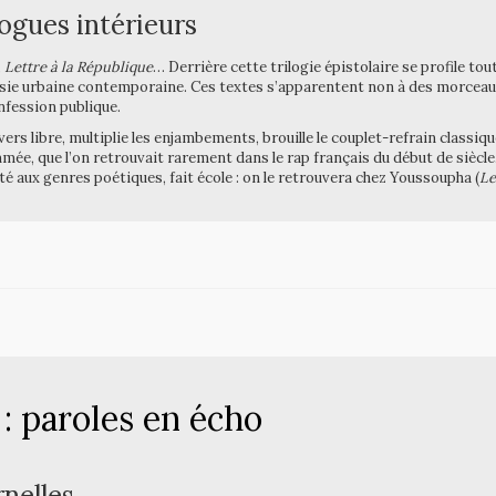
logues intérieurs
,
Lettre à la République
… Derrière cette trilogie épistolaire se profile to
oésie urbaine contemporaine. Ces textes s’apparentent non à des morceaux
onfession publique.
ers libre, multiplie les enjambements, brouille le couplet-refrain classique
e, que l’on retrouvait rarement dans le rap français du début de siècle
nté aux genres poétiques, fait école : on le retrouvera chez Youssoupha (
Le
 : paroles en écho
rnelles