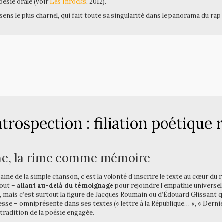
oésie orale (voir
Les Inrocks
, 2012).
ens le plus charnel, qui fait toute sa singularité dans le panorama du rap
rospection : filiation poétique
e, la rime comme mémoire
baine de la simple chanson, c’est la volonté d’inscrire le texte au cœur du
tout –
allant au-delà du témoignage
pour rejoindre l’empathie universell
 c’est surtout la figure de Jacques Roumain ou d’Édouard Glissant qui 
esse – omniprésente dans ses textes (« lettre à la République… », « Dernie
tradition de la poésie engagée.