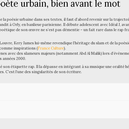
oète urbain, bien avant le mot
e la poésie urbaine dans ses textes, il faut d’abord revenir sur la traject
dit à Orly, en banlieue parisienne. Il débute adolescent avec Idéal J, ava
 poétique de son œuvre ne s’est pas démentie – un fait rare dans le rap f
 Louvre, Kery James lui-même revendique l’héritage du slam et de la poés
comme inspirations (
France Culture
).
ènes avec des slameurs majeurs (notamment Abd Al Malik) lors d’événem
es années 2000.
é son étiquette rap. Il la dépasse en intégrant à sa musique une oralité 
s. C’est l’une des singularités de son écriture.