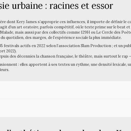
ie urbaine : racines et essor
re dont Kery James s’approprie ces influences, il importe de définir le ca
agit d’un art oratoire, parfois compétitif, où le texte prime sur le beat et
alade, mais aussi par des collectifs comme 129H ou Le Cercle des Poète
 du quotidien, des marges, de l’expérience sociale la plus immédiate.
35 festivals actifs en 2022 selon l’association Slam Production ; et un pub
ort 2022).
 depuis des décennies la chanson française, le théâtre, mais surtout le r
sionnent : elles apportent à ses textes un rythme, une densité lexicale, u
leurs.