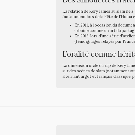
La relation de Kery James au slam ne s’a
(notamment lors de la Fête de l’Huma en
En 2011, à l’occasion du documenta
urbaine comme un art du partag
En 2013, lors d’une série d’ateli
(témoignages relayés par France
L’oralité comme hérit
La dimension orale du rap de Kery Jame
sur des scènes de slam (notamment aux M
alternant argot et français classique, 