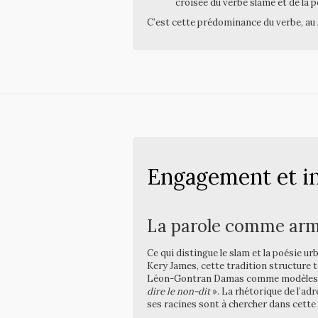
croisée du verbe slamé et de la p
C’est cette prédominance du verbe, au s
Engagement et int
La parole comme arm
Ce qui distingue le slam et la poésie ur
Kery James, cette tradition structure 
Léon-Gontran Damas comme modèles, mais
dire le non-dit
». La rhétorique de l’adr
ses racines sont à chercher dans cette 