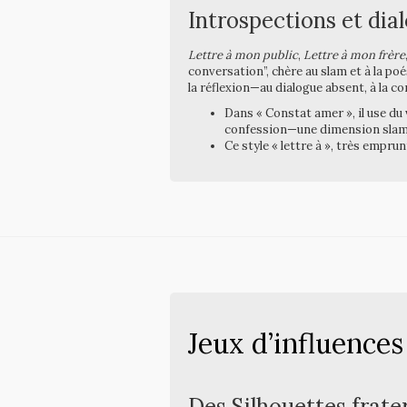
Introspections et dia
Lettre à mon public
,
Lettre à mon frère
conversation”, chère au slam et à la p
la réflexion—au dialogue absent, à la c
Dans « Constat amer », il use du v
confession—une dimension slammé
Ce style « lettre à », très empru
Jeux d’influences
Des Silhouettes frate