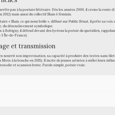
rrête pas à la posture littéraire. Dès les années 2000, il croise la route
 2012) mais aussi du collectif Slam ô féminin.
ire « Slam, ce qui nous brûle », diffusé sur Public Sénat, il prête sa voix 
e, du désenclavement symbolique.
ers à Bobigny, il défend devant des lycéens la poésie du quotidien, rappel
 3 Île-de-France).
age et transmission
s nourrit son improvisation, sa capacité à produire des textes sans file
ots à la bouche en 2015). Il incite de jeunes artistes à mêler leurs influ
prosodie et scansion brute. Parole simple, poésie vraie.