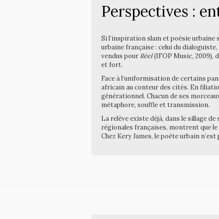
Perspectives : en
Si l’inspiration slam et poésie urbaine 
urbaine française : celui du dialoguist
vendus pour
Réel
(IFOP Music, 2009), de
et fort.
Face à l’uniformisation de certains pan
africain au conteur des cités. En filiati
générationnel. Chacun de ses morceaux e
métaphore, souffle et transmission.
La relève existe déjà, dans le sillage d
régionales françaises, montrent que le 
Chez Kery James, le poète urbain n’est