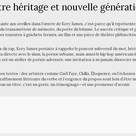
tre héritage et nouvelle générat
saute aux oreilles dans l’œuvre de Kery James, c’est parce qu’il représente
e, du transmetteur de mémoire, du poète du bitume. Le succès critique et 
s tournées à guichets fermés, un film et une pièce de théâtre plébiscités
s du rap, Kery James persiste à rappeler le pouvoir subversif du mot, hérit
on directe avec le slam, la poésie urbaine, mais aussi le hip hop américain 
st un atelier de poésie adressée, une invitation à ne jamais dissocier mu
e ses textes : des artistes comme Gaël Faye, Chilla, Éloquence, ou l’éclosio
raffinement littéraire du verbe et l’exigence du propos sont loin d’être in
 pas un titre, c’est un geste, un témoignage—et une promesse d’avenir.