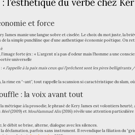
 : l’esthétique du verbe chez Ke
conomie et force
 James manie une langue sobre et ciselée. Le choix du mot juste, la briè
s de la simple punchline que d’une authentique économie poétique. On retr
té
e, l’image forte (ex : « L’argent n’a pas d’odeur mais l’homme a une consci
portée universelle
 :
« J’appelle à la paix mais ceux qui l’prêchent sont les pires belligérants /
n, la rime en “-ant”, tout rappelle la scansion si caractéristique du slam, où
uffle : la voix avant tout
r la métrique à la prosodie, le phrasé de Kery James est volontiers heurté
s
Réel
(2009) et
MouHammad Alix
(2016) révèle une attention particulièr
e, le débit se brise, alterne, dialogue avec les silences.
a déclamation, parfois sans instrument. Il revendique la filiation du “griot