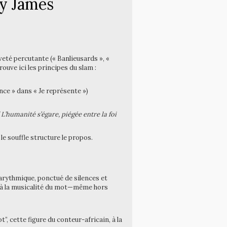
ry James
veté percutante (« Banlieusards », «
ouve ici les principes du slam :
ence » dans « Je représente »)
 L’humanité s’égare, piégée entre la foi
 le souffle structure le propos.
, arythmique, ponctué de silences et
e à la musicalité du mot—même hors
”, cette figure du conteur-africain, à la