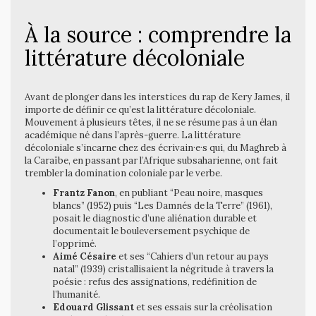
À la source : comprendre la
littérature décoloniale
Avant de plonger dans les interstices du rap de Kery James, il
importe de définir ce qu’est la littérature décoloniale.
Mouvement à plusieurs têtes, il ne se résume pas à un élan
académique né dans l’après-guerre. La littérature
décoloniale s’incarne chez des écrivain·e·s qui, du Maghreb à
la Caraïbe, en passant par l’Afrique subsaharienne, ont fait
trembler la domination coloniale par le verbe.
Frantz Fanon
, en publiant “Peau noire, masques
blancs” (1952) puis “Les Damnés de la Terre” (1961),
posait le diagnostic d’une aliénation durable et
documentait le bouleversement psychique de
l’opprimé.
Aimé Césaire
et ses “Cahiers d’un retour au pays
natal” (1939) cristallisaient la négritude à travers la
poésie : refus des assignations, redéfinition de
l’humanité.
Edouard Glissant
et ses essais sur la créolisation