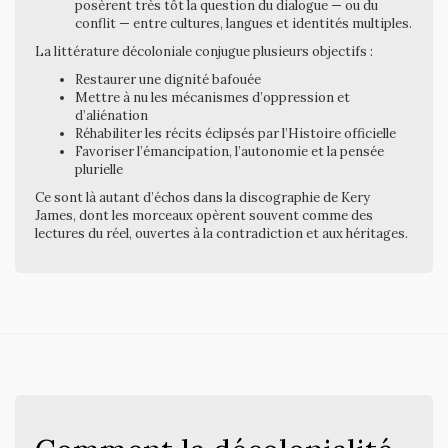
posèrent très tôt la question du dialogue — ou du
conflit — entre cultures, langues et identités multiples.
La littérature décoloniale conjugue plusieurs objectifs :
Restaurer une dignité bafouée
Mettre à nu les mécanismes d’oppression et
d’aliénation
Réhabiliter les récits éclipsés par l’Histoire officielle
Favoriser l’émancipation, l’autonomie et la pensée
plurielle
Ce sont là autant d’échos dans la discographie de Kery
James, dont les morceaux opèrent souvent comme des
lectures du réel, ouvertes à la contradiction et aux héritages.