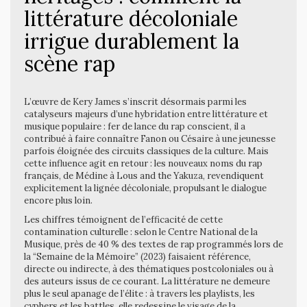
littérature décoloniale
irrigue durablement la
scène rap
L’œuvre de Kery James s’inscrit désormais parmi les
catalyseurs majeurs d’une hybridation entre littérature et
musique populaire : fer de lance du rap conscient, il a
contribué à faire connaître Fanon ou Césaire à une jeunesse
parfois éloignée des circuits classiques de la culture. Mais
cette influence agit en retour : les nouveaux noms du rap
français, de Médine à Lous and the Yakuza, revendiquent
explicitement la lignée décoloniale, propulsant le dialogue
encore plus loin.
Les chiffres témoignent de l’efficacité de cette
contamination culturelle : selon le Centre National de la
Musique, près de 40 % des textes de rap programmés lors de
la “Semaine de la Mémoire” (2023) faisaient référence,
directe ou indirecte, à des thématiques postcoloniales ou à
des auteurs issus de ce courant. La littérature ne demeure
plus le seul apanage de l’élite : à travers les playlists, les
cyphers et les battles, elle redessine le visage de la