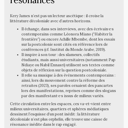
résonances
Kery James n’est pas un lecteur ascétique : il croise la
littérature décoloniale avec d’autres horizons.
Il échange, dans ses interviews, avec des écrivain·e·s
contemporains comme Léonora Miano (“Habiter la
frontière”) ou encore Achille Mbembe, dont les essais
sur la postcolonie sont cités en référence lors de
conférences (cf. Institut du Monde Arabe, 2019).
Il inspire à son tour : des slameurs, collectifs
étudiants, mais aussi universitaires (notamment Pap
Ndiaye ou Nabil Ennasri) utilisent ses textes comme
objets de réflexion sur la question postcoloniale.
Il relie sa musique à des événements contemporains :
ainsi, lors du mouvement contre la réforme des
retraites (2023), ses paroles ornaient des pancartes
lors des manifestations, reprises comme des slogans
par des manifestant·e·s issus de milieux variés.
Cette circulation entre les espaces, ces va-et-vient entre
milieux universitaires, quartiers et sphères médiatiques
dessinent l’esquisse d’un pont inédit : la littérature
décoloniale n’est plus orphelin, elle trouve une caisse de
résonance inédite dans le rap engagé.