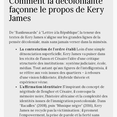
Comment la décolonialité
façonne le propos de Kery
James
De “Banlieusards” à “Lettre à la République”, la teneur des
textes de Kery James s’aligne sur les grandes lignes de la
pensée décoloniale, mais sans jamais verser dans la mimésis.
La contestation de l'ordre établi
Loin d’une simple
dénonciation superficielle, Kery James va puiser dans
les récits de Fanon et Césaire l’idée d’une critique
structurée des institutions : système judiciaire, école,
médias. Tout autant qu’aux figures de l’intelligentsia, il
se réfère aux voix issues des quartiers – à rebours
d’une vision folkloriste, il hybride théorie et
expérience vécue.
L'affirmation identitaire
S’inspirant du concept de
négritude de Senghor et Césaire, il convoque la
mémoire noire, l’histoire africaine et la complexité des
identités issues de l’immigration postcoloniale. Dans
“Racailles” (2008), puis “Musique nègre” (2016), Kery
James ne recycle pas la victimisation ; il promeut
l’empowerment, la prise de parole et la fierté sans