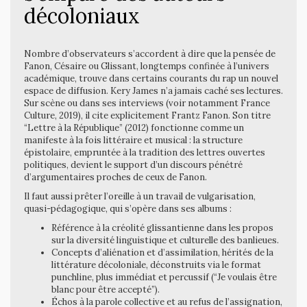
décoloniaux
Nombre d’observateurs s’accordent à dire que la pensée de
Fanon, Césaire ou Glissant, longtemps confinée à l’univers
académique, trouve dans certains courants du rap un nouvel
espace de diffusion. Kery James n’a jamais caché ses lectures.
Sur scène ou dans ses interviews (voir notamment France
Culture, 2019), il cite explicitement Frantz Fanon. Son titre
“Lettre à la République” (2012) fonctionne comme un
manifeste à la fois littéraire et musical : la structure
épistolaire, empruntée à la tradition des lettres ouvertes
politiques, devient le support d’un discours pénétré
d’argumentaires proches de ceux de Fanon.
Il faut aussi prêter l’oreille à un travail de vulgarisation,
quasi-pédagogique, qui s’opère dans ses albums :
Référence à la créolité glissantienne dans les propos
sur la diversité linguistique et culturelle des banlieues.
Concepts d’aliénation et d’assimilation, hérités de la
littérature décoloniale, déconstruits via le format
punchline, plus immédiat et percussif (“Je voulais être
blanc pour être accepté”).
Échos à la parole collective et au refus de l’assignation,